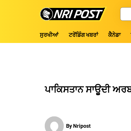
Skip
to
Search
content
NRI
ਸੁਰਖੀਆਂ
ਟਰੇਂਡਿੰਗ ਖਬਰਾਂ
ਕੈਨੇਡਾ
Post
ਪਾਕਿਸਤਾਨ ਸਾਊਦੀ ਅਰਬ ਨ
By Nripost