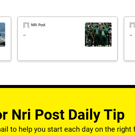
NRI Post
..
..
r Nri Post Daily Tip
l to help you start each day on the right f