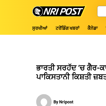
Skip
to
Search
content
NRI
ਸੁਰਖੀਆਂ
ਟਰੇਂਡਿੰਗ ਖਬਰਾਂ
ਕੈਨੇਡਾ
Post
ਭਾਰਤੀ ਸਰਹੱਦ ‘ਚ ਗੈਰ-ਕਾ
ਪਾਕਿਸਤਾਨੀ ਕਿਸ਼ਤੀ ਜ਼ਬ
By Nripost