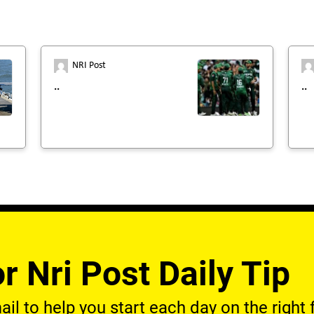
NRI Post
..
..
r Nri Post Daily Tip
l to help you start each day on the right f