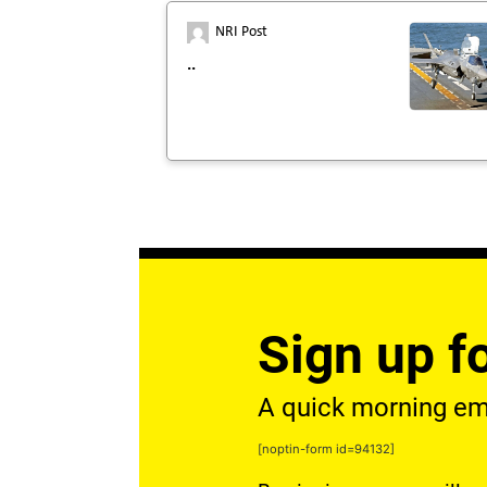
NRI Post
..
Sign up fo
A quick morning emai
[noptin-form id=94132]