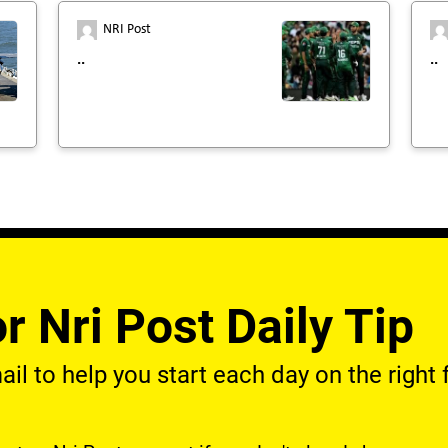
NRI Post
..
..
r Nri Post Daily Tip
l to help you start each day on the right f