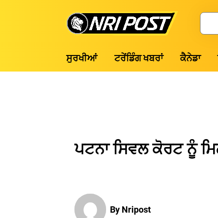
Skip
to
Search
content
NRI
ਸੁਰਖੀਆਂ
ਟਰੇਂਡਿੰਗ ਖਬਰਾਂ
ਕੈਨੇਡਾ
Post
ਪਟਨਾ ਸਿਵਲ ਕੋਰਟ ਨੂੰ ਮ
By Nripost