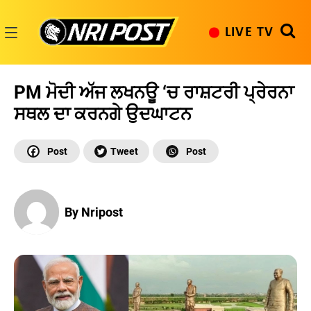
Skip
to
LIVE TV
content
NRI
Post
PM ਮੋਦੀ ਅੱਜ ਲਖਨਊ ‘ਚ ਰਾਸ਼ਟਰੀ ਪ੍ਰੇਰਨਾ
ਸਥਲ ਦਾ ਕਰਨਗੇ ਉਦਘਾਟਨ
By Nripost