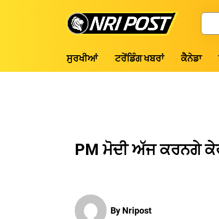
Skip
to
Search
content
NRI
ਸੁਰਖੀਆਂ
ਟਰੇਂਡਿੰਗ ਖਬਰਾਂ
ਕੈਨੇਡਾ
Post
PM ਮੋਦੀ ਅੱਜ ਕਰਨਗੇ ਕੇ
By Nripost