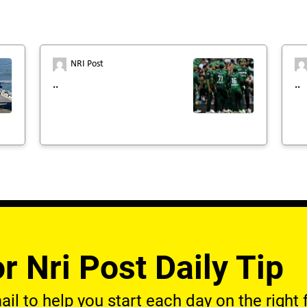
NRI Post
..
..
r Nri Post Daily Tip
l to help you start each day on the right f