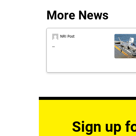
More News
NRI Post
..
Sign up fo