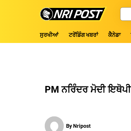
Skip
to
Search
content
NRI
ਸੁਰਖੀਆਂ
ਟਰੇਂਡਿੰਗ ਖਬਰਾਂ
ਕੈਨੇਡਾ
Post
PM ਨਰਿੰਦਰ ਮੋਦੀ ਇਥੋਪੀ
By Nripost