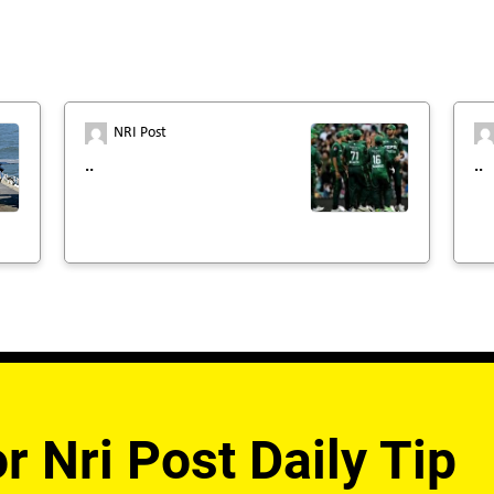
NRI Post
..
..
r Nri Post Daily Tip