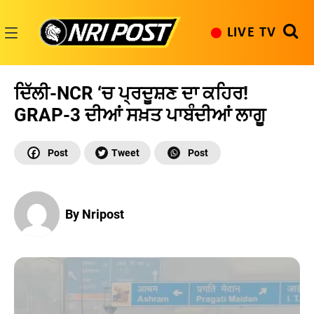
Skip
to
LIVE TV
content
NRI
Post
ਦਿੱਲੀ-NCR ‘ਚ ਪ੍ਰਦੂਸ਼ਣ ਦਾ ਕਹਿਰ!
GRAP-3 ਦੀਆਂ ਸਖ਼ਤ ਪਾਬੰਦੀਆਂ ਲਾਗੂ
By Nripost