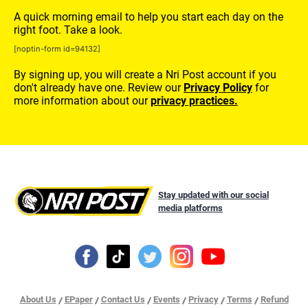
A quick morning email to help you start each day on the
right foot. Take a look.
[noptin-form id=94132]
By signing up, you will create a Nri Post account if you
don't already have one. Review our
Privacy Policy
for
more information about our
privacy practices.
Stay updated with our social
media platforms
About Us
EPaper
Contact Us
Events
Privacy
Terms
Refund