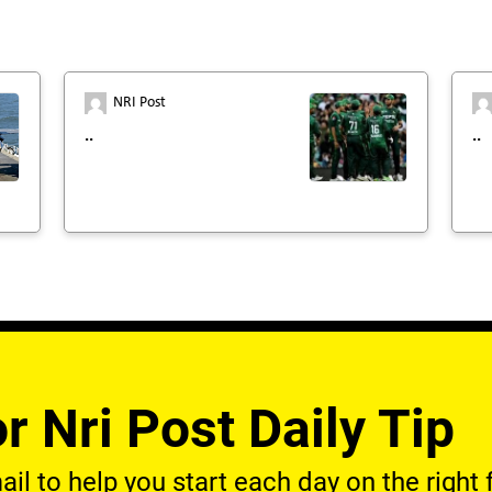
NRI Post
..
..
r Nri Post Daily Tip
l to help you start each day on the right f