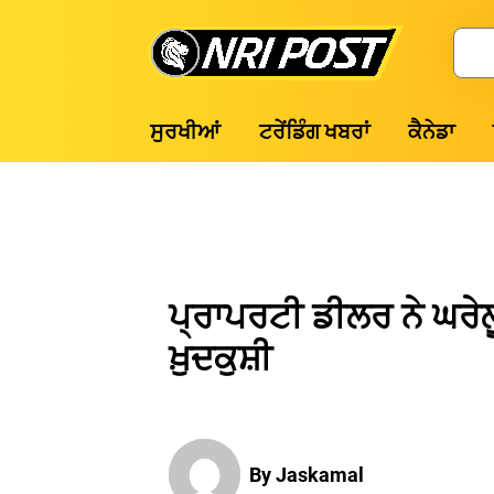
Skip
to
Search
content
NRI
ਸੁਰਖੀਆਂ
ਟਰੇਂਡਿੰਗ ਖਬਰਾਂ
ਕੈਨੇਡਾ
Post
ਪ੍ਰਾਪਰਟੀ ਡੀਲਰ ਨੇ ਘਰੇਲੂ
ਖ਼ੁਦਕੁਸ਼ੀ
By Jaskamal