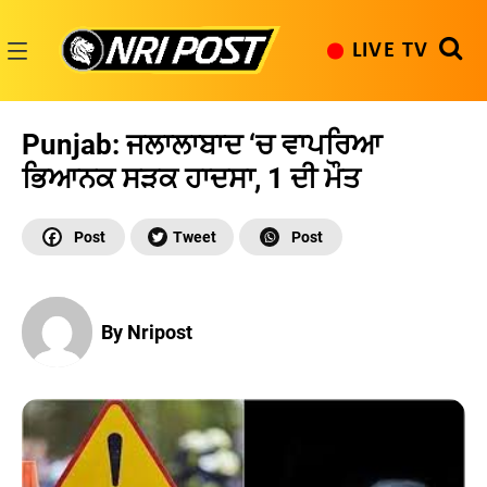
Skip
to
LIVE TV
content
NRI
Post
Punjab: ਜਲਾਲਾਬਾਦ ‘ਚ ਵਾਪਰਿਆ
ਭਿਆਨਕ ਸੜਕ ਹਾਦਸਾ, 1 ਦੀ ਮੌਤ
By Nripost