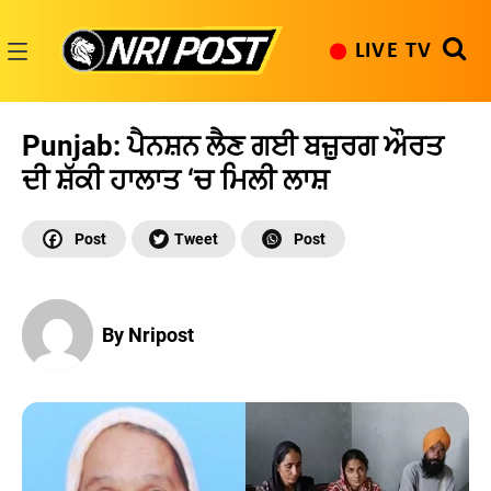
Skip
to
LIVE TV
content
NRI
Post
Punjab: ਪੈਨਸ਼ਨ ਲੈਣ ਗਈ ਬਜ਼ੁਰਗ ਔਰਤ
ਦੀ ਸ਼ੱਕੀ ਹਾਲਾਤ ‘ਚ ਮਿਲੀ ਲਾਸ਼
By Nripost