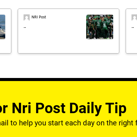
NRI Post
..
..
r Nri Post Daily Tip
l to help you start each day on the right f