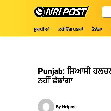
Skip
to
Search
content
NRI
ਸੁਰਖੀਆਂ
ਟਰੇਂਡਿੰਗ ਖਬਰਾਂ
ਕੈਨੇਡਾ
Post
Punjab: ਸਿਆਸੀ ਹਲਚਲ 
ਨਹੀਂ ਛੱਡਾਂਗਾ
By Nripost