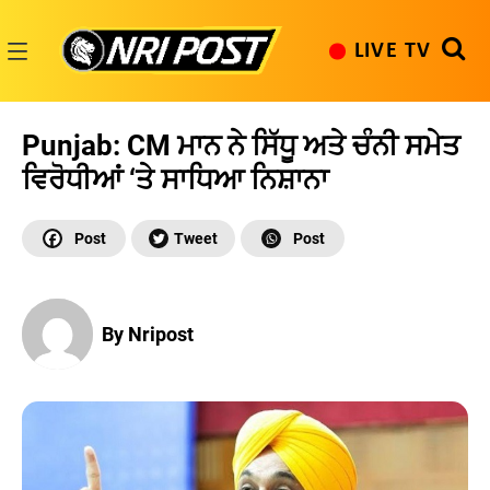
Skip
to
LIVE TV
content
NRI
Post
Punjab: CM ਮਾਨ ਨੇ ਸਿੱਧੂ ਅਤੇ ਚੰਨੀ ਸਮੇਤ
ਵਿਰੋਧੀਆਂ ‘ਤੇ ਸਾਧਿਆ ਨਿਸ਼ਾਨਾ
By Nripost