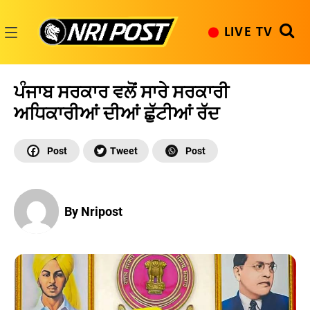
Skip
to
LIVE TV
content
NRI
Post
ਪੰਜਾਬ ਸਰਕਾਰ ਵਲੋਂ ਸਾਰੇ ਸਰਕਾਰੀ
ਅਧਿਕਾਰੀਆਂ ਦੀਆਂ ਛੁੱਟੀਆਂ ਰੱਦ
By Nripost