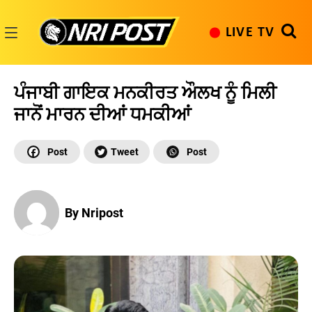
Skip
to
LIVE TV
content
NRI
Post
ਪੰਜਾਬੀ ਗਾਇਕ ਮਨਕੀਰਤ ਔਲਖ ਨੂੰ ਮਿਲੀ
ਜਾਨੋਂ ਮਾਰਨ ਦੀਆਂ ਧਮਕੀਆਂ
By Nripost