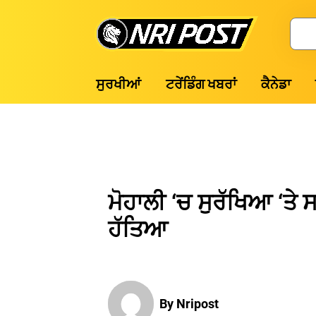
Skip
to
Search
content
NRI
ਸੁਰਖੀਆਂ
ਟਰੇਂਡਿੰਗ ਖਬਰਾਂ
ਕੈਨੇਡਾ
Post
ਮੋਹਾਲੀ ‘ਚ ਸੁਰੱਖਿਆ ‘ਤੇ
ਹੱਤਿਆ
By Nripost