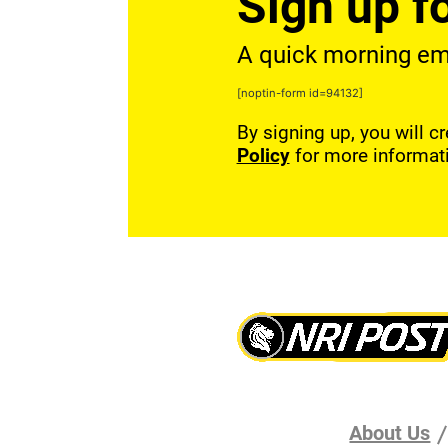
Sign up fo
A quick morning emai
[noptin-form id=94132]
By signing up, you will c
Policy
for more informat
About Us