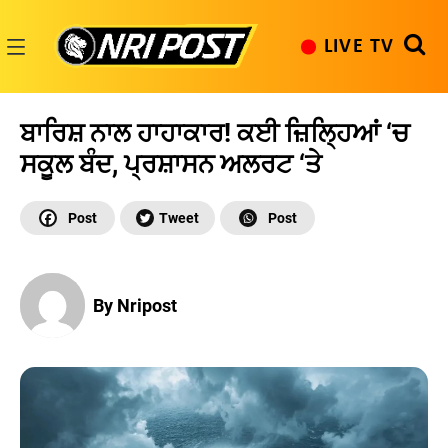
Skip
to
LIVE TV
content
NRI
Post
ਬਾਰਿਸ਼ ਨਾਲ ਹਾਹਾਕਾਰ! ਕਈ ਜ਼ਿਲ੍ਹਿਆਂ ‘ਚ
ਸਕੂਲ ਬੰਦ, ਪ੍ਰਸ਼ਾਸਨ ਅਲਰਟ ‘ਤੇ
By Nripost