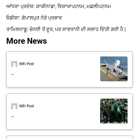
ਆਂਧਰਾ ਪ੍ਰਦੇਸ਼: ਕਾਕੀਨਾਡਾ, ਵਿਸ਼ਾਖਾਪਟਨਮ, ਮਛਲੀਪਟਨਮ
ਓਡੀਸ਼ਾ: ਗੋਪਾਲਪੁਰ ਨੇੜੇ ਪ੍ਰਭਾਵ
ਤਾਮਿਲਨਾਡੂ: ਚੇਨਈ ਤੋਂ ਦੂਰ, ਪਰ ਸਾਵਧਾਨੀ ਦੀ ਸਲਾਹ ਦਿੱਤੀ ਗਈ ਹੈ |
More News
NRI Post
..
NRI Post
..