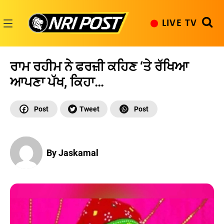
Skip
to
LIVE TV
content
NRI
Post
ਰਾਮ ਰਹੀਮ ਨੇ ਫਰਜ਼ੀ ਕਹਿਣ ‘ਤੇ ਰੱਖਿਆ
ਆਪਣਾ ਪੱਖ, ਕਿਹਾ…
By Jaskamal