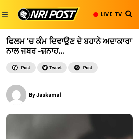
Skip
to
LIVE TV
content
NRI
Post
ਫਿਲਮ ‘ਚ ਕੰਮ ਦਿਵਾਉਣ ਦੇ ਬਹਾਨੇ ਅਦਾਕਾਰਾ
ਨਾਲ ਜਬਰ -ਜ਼ਨਾਹ…
By Jaskamal