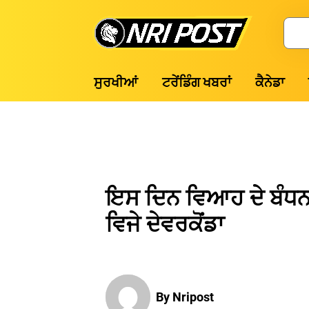
Skip
to
Search
content
NRI
ਸੁਰਖੀਆਂ
ਟਰੇਂਡਿੰਗ ਖਬਰਾਂ
ਕੈਨੇਡਾ
Post
ਇਸ ਦਿਨ ਵਿਆਹ ਦੇ ਬੰਧਨ ਵ
ਵਿਜੇ ਦੇਵਰਕੋਂਡਾ
By Nripost