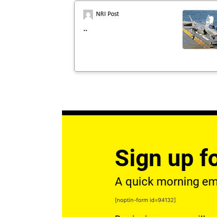
NRI Post
..
Sign up fo
A quick morning emai
[noptin-form id=94132]