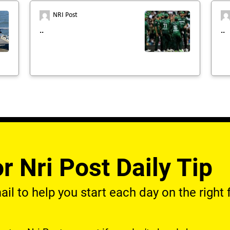
NRI Post
..
..
r Nri Post Daily Tip
l to help you start each day on the right f