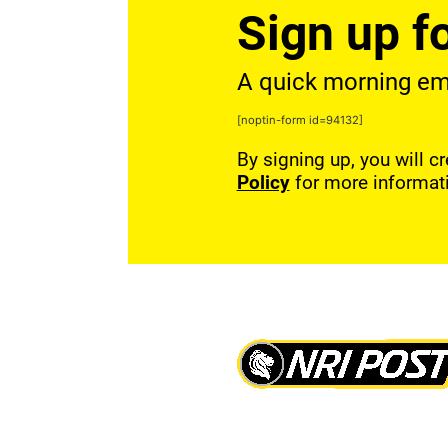
Sign up fo
A quick morning emai
[noptin-form id=94132]
By signing up, you will c
Policy
for more informat