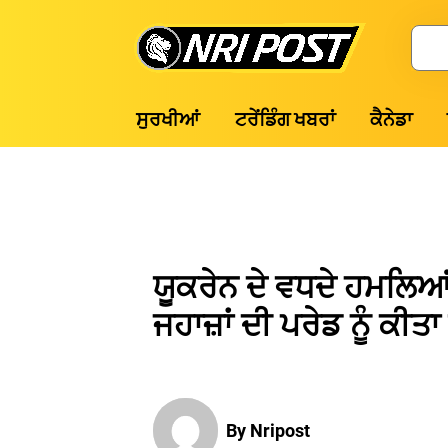
Skip
to
Search
content
NRI
ਸੁਰਖੀਆਂ
ਟਰੇਂਡਿੰਗ ਖਬਰਾਂ
ਕੈਨੇਡਾ
Post
ਯੂਕਰੇਨ ਦੇ ਵਧਦੇ ਹਮਲਿਆਂ
ਜਹਾਜ਼ਾਂ ਦੀ ਪਰੇਡ ਨੂੰ ਕੀਤਾ
By Nripost