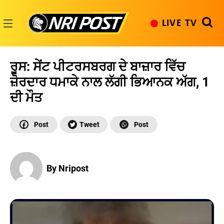
Skip
to
LIVE TV
content
NRI
Post
ਰੂਸ: ਸੇਂਟ ਪੀਟਰਸਬਰਗ ਦੇ ਬਾਜ਼ਾਰ ਵਿੱਚ
ਜ਼ੋਰਦਾਰ ਧਮਾਕੇ ਨਾਲ ਲੱਗੀ ਭਿਆਨਕ ਅੱਗ, 1
ਦੀ ਮੌਤ
By Nripost