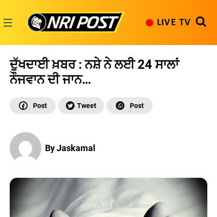
Skip
to
LIVE TV
content
NRI
Post
ਦੁੱਖਦਾਈ ਖ਼ਬਰ : ਨਸ਼ੇ ਨੇ ਲਈ 24 ਸਾਲਾਂ
ਨੌਜਵਾਨ ਦੀ ਜਾਨ…
By Jaskamal