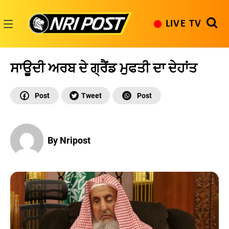
Skip
to
LIVE TV
content
NRI
Post
ਸਾਊਦੀ ਅਰਬ ਦੇ ਗ੍ਰੈਂਡ ਮੁਫਤੀ ਦਾ ਦੇਹਾਂਤ
By Nripost