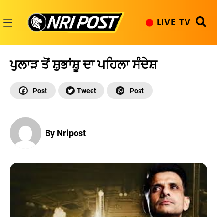
Skip
to
LIVE TV
content
NRI
Post
ਪੁਲਾੜ ਤੋਂ ਸ਼ੁਭਾਂਸ਼ੂ ਦਾ ਪਹਿਲਾ ਸੰਦੇਸ਼
By Nripost