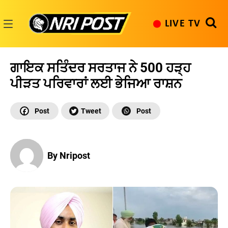
Skip
to
LIVE TV
content
NRI
Post
ਗਾਇਕ ਸਤਿੰਦਰ ਸਰਤਾਜ ਨੇ 500 ਹੜ੍ਹ
ਪੀੜਤ ਪਰਿਵਾਰਾਂ ਲਈ ਭੇਜਿਆ ਰਾਸ਼ਨ
By Nripost