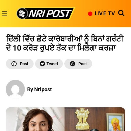
Skip
to
LIVE TV
content
NRI
Post
ਦਿੱਲੀ ਵਿੱਚ ਛੋਟੇ ਕਾਰੋਬਾਰੀਆਂ ਨੂੰ ਬਿਨਾਂ ਗਰੰਟੀ
ਦੇ 10 ਕਰੋੜ ਰੁਪਏ ਤੱਕ ਦਾ ਮਿਲੇਗਾ ਕਰਜ਼ਾ
By Nripost