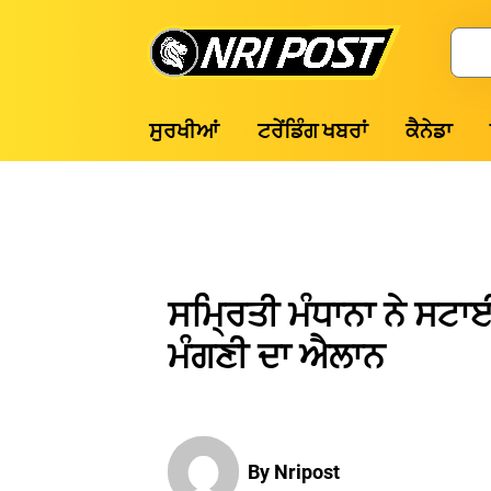
Skip
to
Search
content
NRI
ਸੁਰਖੀਆਂ
ਟਰੇਂਡਿੰਗ ਖਬਰਾਂ
ਕੈਨੇਡਾ
Post
ਸਮ੍ਰਿਤੀ ਮੰਧਾਨਾ ਨੇ ਸਟਾ
ਮੰਗਣੀ ਦਾ ਐਲਾਨ
By Nripost