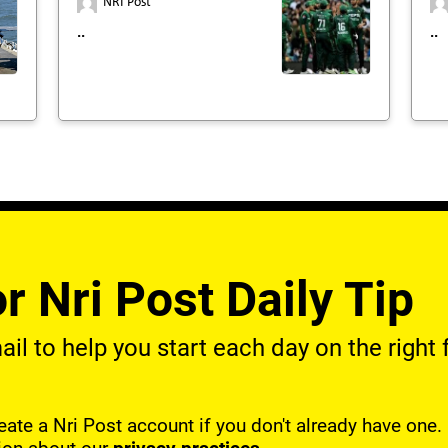
NRI Post
..
..
r Nri Post Daily Tip
l to help you start each day on the right f
reate a Nri Post account if you don't already have one