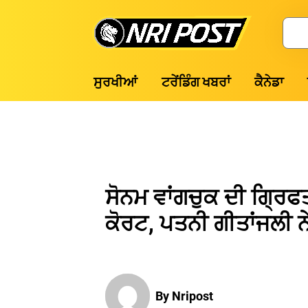
Skip
to
Search
content
NRI
ਸੁਰਖੀਆਂ
ਟਰੇਂਡਿੰਗ ਖਬਰਾਂ
ਕੈਨੇਡਾ
Post
ਸੋਨਮ ਵਾਂਗਚੁਕ ਦੀ ਗ੍ਰਿ
ਕੋਰਟ, ਪਤਨੀ ਗੀਤਾਂਜਲੀ 
By Nripost