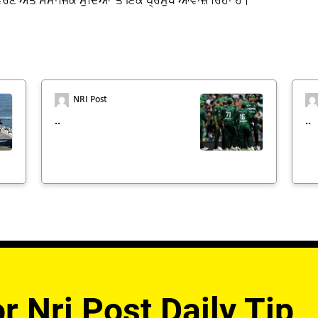
ਵਰਣ ਅਤੇ ਸਮਾਜਿਕ ਮੁੱਦਿਆਂ 'ਤੇ ਇੱਕ ਪ੍ਰਮੁੱਖ ਆਵਾਜ਼ ਰਿਹਾ ਹੈ।
NRI Post
..
..
r Nri Post Daily Tip