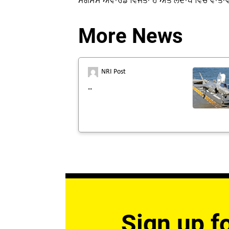
ਮੈਗਸੇਸੇ ਅਵਾਰਡ ਵਿਜੇਤਾ ਹੈ ਅਤੇ ਲੱਦਾਖ ਵਿੱਚ ਵਾਤਾ
More News
NRI Post
..
Sign up fo