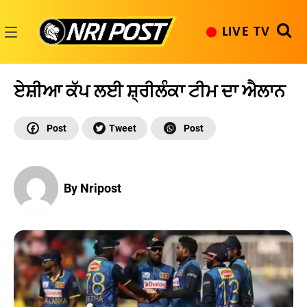
Skip
to
LIVE TV
content
NRI
Post
ਏਸ਼ੀਆ ਕੱਪ ਲਈ ਸ਼੍ਰੀਲੰਕਾ ਟੀਮ ਦਾ ਐਲਾਨ
By Nripost