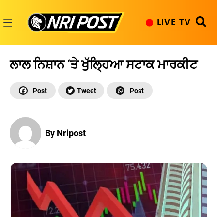
Skip
to
LIVE TV
content
NRI
Post
ਲਾਲ ਨਿਸ਼ਾਨ ‘ਤੇ ਖੁੱਲ੍ਹਿਆ ਸਟਾਕ ਮਾਰਕੀਟ
By Nripost