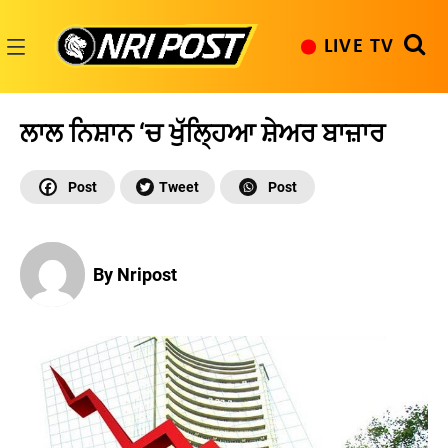
Skip
to
LIVE TV
content
NRI
Post
ਲਾਲ ਨਿਸ਼ਾਨ ‘ਚ ਖੁੱਲ੍ਹਿਆ ਸ਼ੇਅਰ ਬਾਜ਼ਾਰ
By Nripost