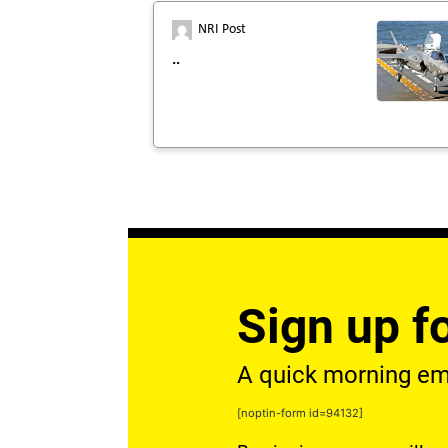
NRI Post
..
Sign up fo
A quick morning emai
[noptin-form id=94132]