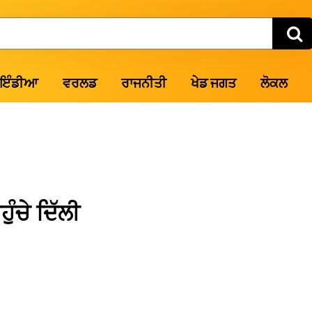
ਇੰਡੀਆ
ਵਰਲਡ
ਰਾਜਨੀਤੀ
ਖੇਡ ਜਗਤ
ਲੋਕਲ
ੰਚੇ ਦਿੱਲੀ