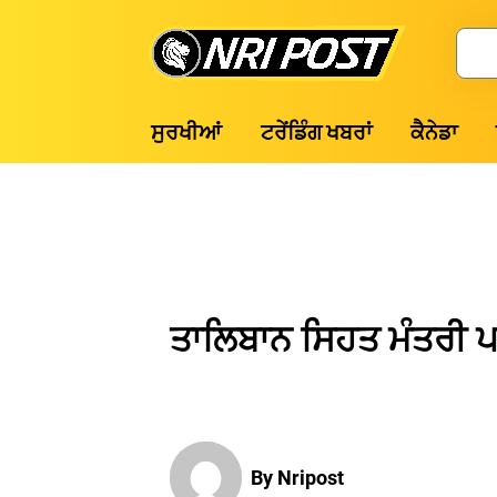
Skip
to
Search
content
NRI
ਸੁਰਖੀਆਂ
ਟਰੇਂਡਿੰਗ ਖਬਰਾਂ
ਕੈਨੇਡਾ
Post
ਤਾਲਿਬਾਨ ਸਿਹਤ ਮੰਤਰੀ ਪਹੁ
By Nripost