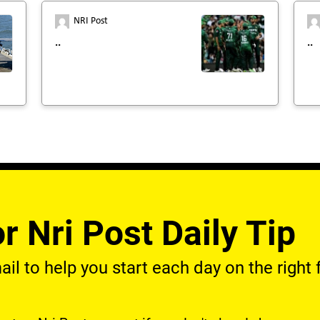
NRI Post
..
..
r Nri Post Daily Tip
l to help you start each day on the right f