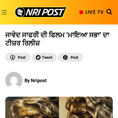
Skip
to
LIVE TV
content
NRI
Post
ਜਾਵੇਦ ਜਾਫਰੀ ਦੀ ਫਿਲਮ ‘ਮਾਇਆ ਸਭਾ’ ਦਾ
ਟੀਜ਼ਰ ਰਿਲੀਜ਼
By Nripost