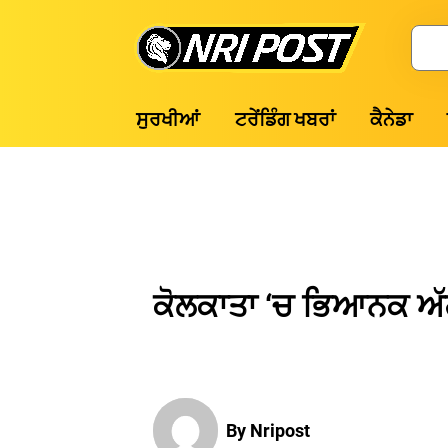
Skip
to
Search
content
NRI
ਸੁਰਖੀਆਂ
ਟਰੇਂਡਿੰਗ ਖਬਰਾਂ
ਕੈਨੇਡਾ
Post
ਕੋਲਕਾਤਾ ‘ਚ ਭਿਆਨਕ ਅੱਗ
By Nripost