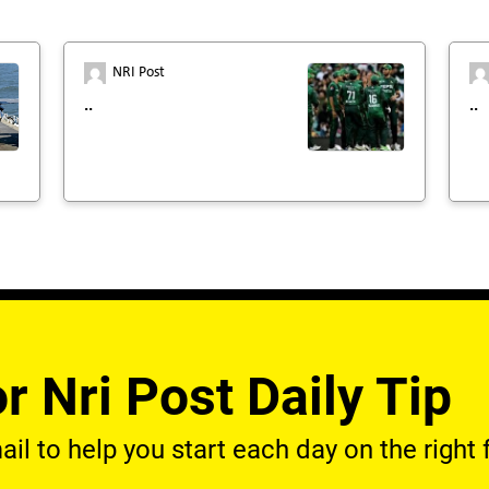
NRI Post
..
..
r Nri Post Daily Tip
l to help you start each day on the right f