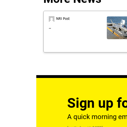
NRI Post
..
Sign up fo
A quick morning emai