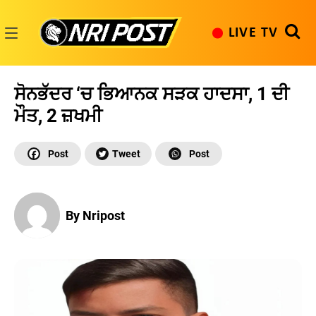
Skip
to
LIVE TV
content
NRI
Post
ਸੋਨਭੱਦਰ ‘ਚ ਭਿਆਨਕ ਸੜਕ ਹਾਦਸਾ, 1 ਦੀ
ਮੌਤ, 2 ਜ਼ਖਮੀ
By Nripost