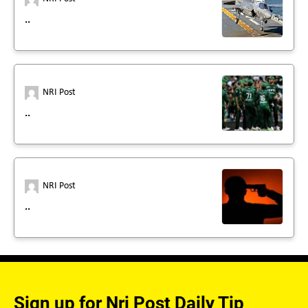
..
NRI Post
..
NRI Post
..
Sign up for Nri Post Daily Tip