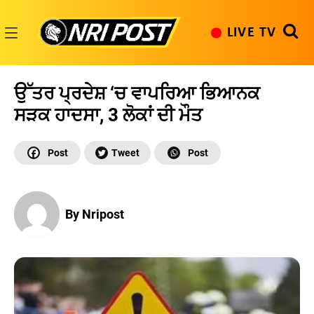
Skip
to
LIVE TV
content
NRI
Post
ਉੱਤਰ ਪ੍ਰਦੇਸ਼ ‘ਚ ਵਾਪਰਿਆ ਭਿਆਨਕ
ਸੜਕ ਹਾਦਸਾ, 3 ਲੋਕਾਂ ਦੀ ਮੌਤ
By Nripost