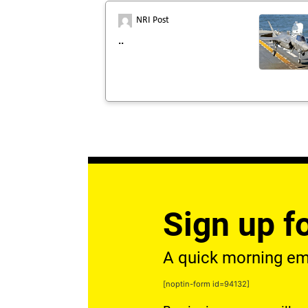
NRI Post
..
Sign up fo
A quick morning emai
[noptin-form id=94132]