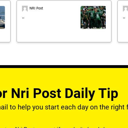
NRI Post
..
..
r Nri Post Daily Tip
l to help you start each day on the right f