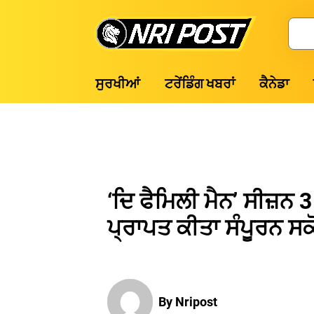
Skip
to
Search
content
NRI
ਸੁਰਖੀਆਂ
ਟਰੇਂਡਿੰਗ ਖਬਰਾਂ
ਕੈਨੇਡਾ
Post
‘ਦਿ ਫੈਮਿਲੀ ਮੈਨ’ ਸੀਜ਼ਨ 
ਪ੍ਰਾਪਤ ਕੀਤਾ ਸੰਪੂਰਨ ਸਕ
By Nripost