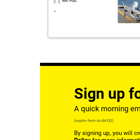
NRI Post
..
Sign up fo
A quick morning emai
[noptin-form id=94132]
By signing up, you will c