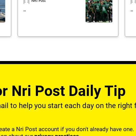
NRI Post
..
..
r Nri Post Daily Tip
l to help you start each day on the right f
reate a Nri Post account if you don't already have one