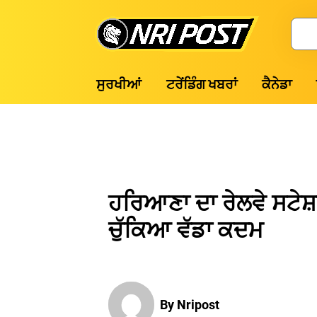
Skip
to
Search
content
NRI
ਸੁਰਖੀਆਂ
ਟਰੇਂਡਿੰਗ ਖਬਰਾਂ
ਕੈਨੇਡਾ
Post
ਹਰਿਆਣਾ ਦਾ ਰੇਲਵੇ ਸਟੇਸ਼ਨ
ਚੁੱਕਿਆ ਵੱਡਾ ਕਦਮ
By Nripost