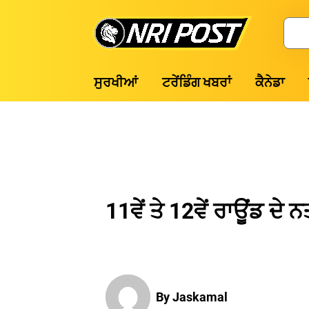
Skip
to
Search
content
NRI
ਸੁਰਖੀਆਂ
ਟਰੇਂਡਿੰਗ ਖਬਰਾਂ
ਕੈਨੇਡਾ
Post
11ਵੇਂ ਤੇ 12ਵੇਂ ਰਾਊਂਡ ਦ
By Jaskamal