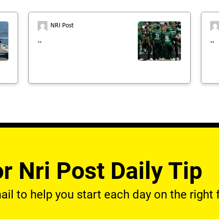
NRI Post
..
..
r Nri Post Daily Tip
l to help you start each day on the right f