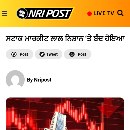
Skip
to
LIVE TV
content
NRI
Post
ਸਟਾਕ ਮਾਰਕੀਟ ਲਾਲ ਨਿਸ਼ਾਨ ‘ਤੇ ਬੰਦ ਹੋਇਆ
By Nripost