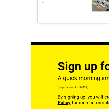
..
Sign up fo
A quick morning emai
[noptin-form id=94132]
By signing up, you will c
Policy
for more informat