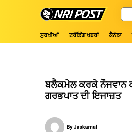
Skip
to
Search
content
NRI
ਸੁਰਖੀਆਂ
ਟਰੇਂਡਿੰਗ ਖਬਰਾਂ
ਕੈਨੇਡਾ
Post
ਬਲੈਕਮੇਲ ਕਰਕੇ ਨੌਜਵਾਨ ਕ
ਗਰਭਪਾਤ ਦੀ ਇਜਾਜ਼ਤ
By Jaskamal