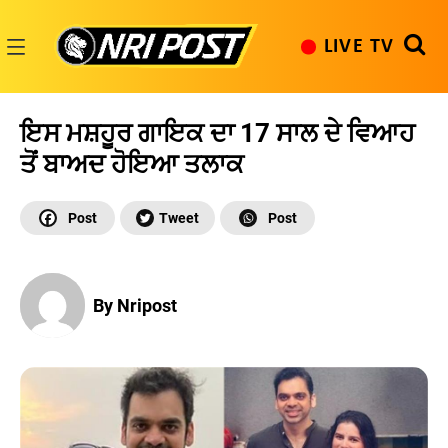
Skip
to
LIVE TV
content
NRI
Post
ਇਸ ਮਸ਼ਹੂਰ ਗਾਇਕ ਦਾ 17 ਸਾਲ ਦੇ ਵਿਆਹ
ਤੋਂ ਬਾਅਦ ਹੋਇਆ ਤਲਾਕ
By Nripost