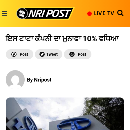
Skip
to
LIVE TV
content
NRI
Post
ਇਸ ਟਾਟਾ ਕੰਪਨੀ ਦਾ ਮੁਨਾਫਾ 10% ਵਧਿਆ
By Nripost