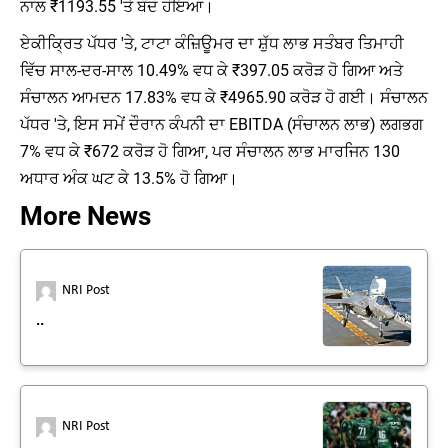
ਨਾਲ ₹1193.55 'ਤੇ ਬੰਦ ਹੋਇਆ।
ਏਕੀਕ੍ਰਿਤ ਪੱਧਰ 'ਤੇ, ਟਾਟਾ ਕੰਜ਼ਿਊਮਰ ਦਾ ਸ਼ੁੱਧ ਲਾਭ ਸਤੰਬਰ ਤਿਮਾਹੀ
ਵਿੱਚ ਸਾਲ-ਦਰ-ਸਾਲ 10.49% ਵਧ ਕੇ ₹397.05 ਕਰੋੜ ਹੋ ਗਿਆ ਅਤੇ
ਸੰਚਾਲਨ ਆਮਦਨ 17.83% ਵਧ ਕੇ ₹4965.90 ਕਰੋੜ ਹੋ ਗਈ। ਸੰਚਾਲਨ
ਪੱਧਰ 'ਤੇ, ਇਸ ਸਮੇਂ ਦੌਰਾਨ ਕੰਪਨੀ ਦਾ EBITDA (ਸੰਚਾਲਨ ਲਾਭ) ਲਗਭਗ
7% ਵਧ ਕੇ ₹672 ਕਰੋੜ ਹੋ ਗਿਆ, ਪਰ ਸੰਚਾਲਨ ਲਾਭ ਮਾਰਜਿਨ 130
ਅਧਾਰ ਅੰਕ ਘਟ ਕੇ 13.5% ਹੋ ਗਿਆ।
More News
NRI Post
..
NRI Post