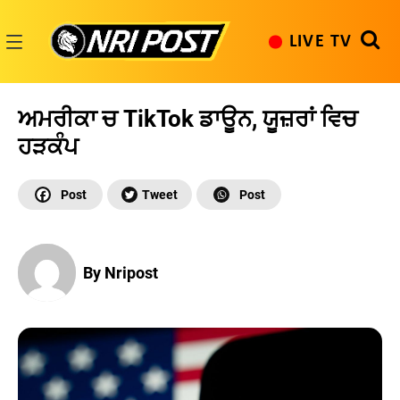
Skip
to
LIVE TV
content
NRI
Post
ਅਮਰੀਕਾ ਚ TikTok ਡਾਊਨ, ਯੂਜ਼ਰਾਂ ਵਿਚ
ਹੜਕੰਪ
By Nripost