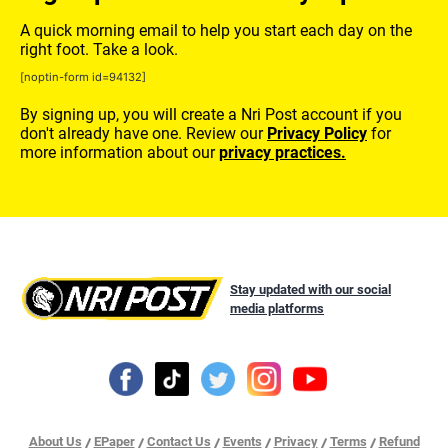
A quick morning email to help you start each day on the
right foot. Take a look.
[noptin-form id=94132]
By signing up, you will create a Nri Post account if you
don't already have one. Review our
Privacy Policy
for
more information about our
privacy practices.
Stay updated with our social
media platforms
About Us
EPaper
Contact Us
Events
Privacy
Terms
Refund