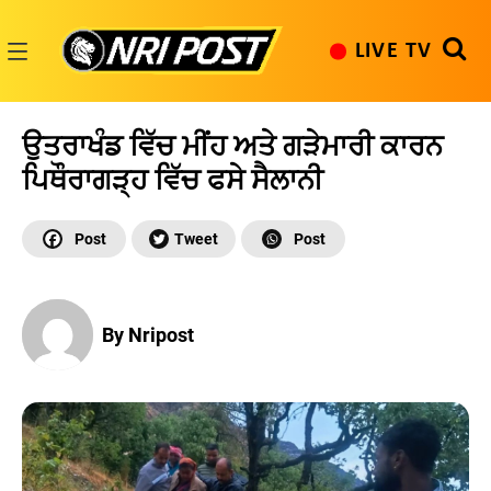
Skip
to
LIVE TV
content
NRI
Post
ਉਤਰਾਖੰਡ ਵਿੱਚ ਮੀਂਹ ਅਤੇ ਗੜੇਮਾਰੀ ਕਾਰਨ
ਪਿਥੌਰਾਗੜ੍ਹ ਵਿੱਚ ਫਸੇ ਸੈਲਾਨੀ
By Nripost