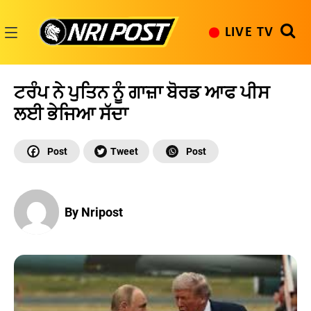
Skip
to
LIVE TV
content
NRI
Post
ਟਰੰਪ ਨੇ ਪੁਤਿਨ ਨੂੰ ਗਾਜ਼ਾ ਬੋਰਡ ਆਫ ਪੀਸ
ਲਈ ਭੇਜਿਆ ਸੱਦਾ
By Nripost