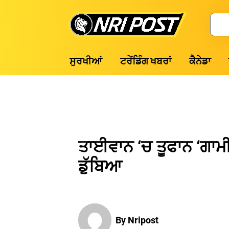
Skip
to
Search
content
NRI
ਸੁਰਖੀਆਂ
ਟਰੇਂਡਿੰਗ ਖਬਰਾਂ
ਕੈਨੇਡਾ
Post
ਤਾਈਵਾਨ ‘ਚ ਤੂਫਾਨ ‘ਗਾਮ
ਡੁੱਬਿਆ
By Nripost