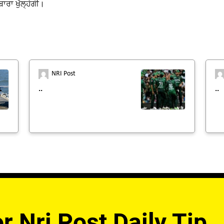
ਾਰਾ ਖੁੱਲ੍ਹੇਗੀ।
NRI Post
..
..
r Nri Post Daily Tip