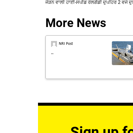
ਜੋੜਨ ਵਾਲੀ ਹਾਈ-ਸਪੀਡ ਰੇਲਗੱਡੀ ਦੁਪਹਿਰ 2 ਵਜੇ ਦੁਬ
More News
NRI Post
..
Sign up fo