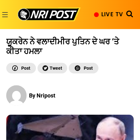
Skip
to
LIVE TV
content
NRI
Post
ਯੂਕਰੇਨ ਨੇ ਵਲਾਦੀਮੀਰ ਪੁਤਿਨ ਦੇ ਘਰ ‘ਤੇ
ਕੀਤਾ ਹਮਲਾ
By Nripost