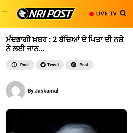
Skip
to
LIVE TV
content
NRI
Post
ਮੰਦਭਾਗੀ ਖ਼ਬਰ : 2 ਬੱਚਿਆਂ ਦੇ ਪਿਤਾ ਦੀ ਨਸ਼ੇ
ਨੇ ਲਈ ਜਾਨ…
By Jaskamal