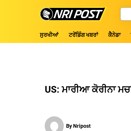
Skip
to
Search
content
NRI
ਸੁਰਖੀਆਂ
ਟਰੇਂਡਿੰਗ ਖਬਰਾਂ
ਕੈਨੇਡਾ
Post
US: ਮਾਰੀਆ ਕੋਰੀਨਾ ਮਚਾਡੋ
By Nripost