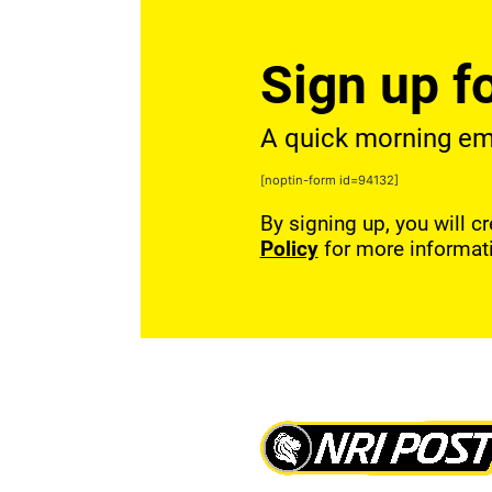
Sign up fo
A quick morning emai
[noptin-form id=94132]
By signing up, you will c
Policy
for more informat